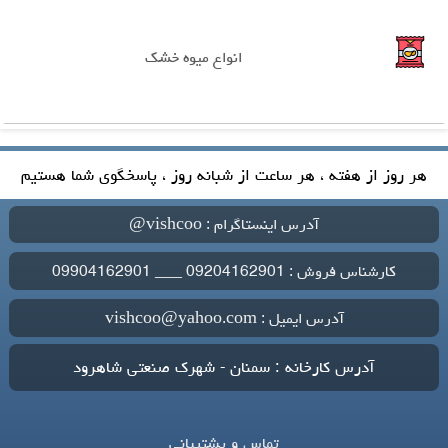
انواع میوه خشک
هر روز از هفته ، هر ساعت از شبانه روز ، پاسخگوی شما هستیم
آدرس اینستاگرام : vishcoo@
کارشناس فروش : 09204162901 ___ 09904162901
آدرس ایمیل : vishcoo@yahoo.com
آدرس کارخانه : سمنان - شهرک صنعتی شاهرود
تماس و پشتیبانی