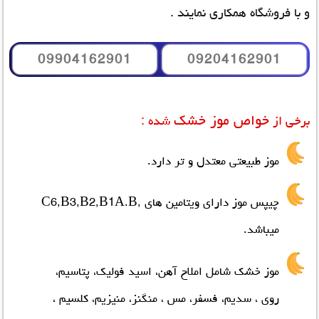
و با فروشگاه همکاری نمایند .
09904162901
09204162901
خواص موز خشک
برخی از
شده :
موز طبیعتی معتدل و تر دارد.
چیپس موز دارای ویتامین های ,C6,B3,B2,B1A.B
میباشد.
موز خشک شامل املاح آهن، اسید فولیک، پتاسیم،
روي ، سدیم، فسفر، مس ، منگنز، منیزیم، کلسیم ،