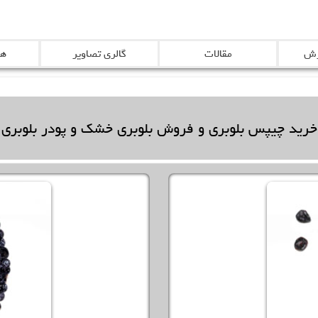
رش
مقالات
گالری تصاویر
هم
خرید چیپس بلوبری
و
فروش بلوبری خشک
و
پودر بلوبری