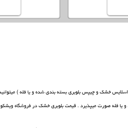
 اسلایس خشک
و
چیپس بلوبری بسته بندی شده
و یا فله ) میتوانی
و یا فله صورت میپذیرد .
قیمت بلوبری خشک
در فروشگاه ویشکو