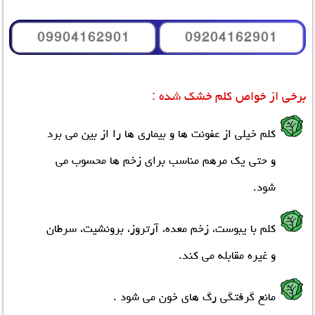
09904162901
09204162901
برخی از خواص کلم خشک شده :
کلم خیلی از عفونت ها و بیماری ها را از بین می برد
و حتی یک مرهم مناسب برای زخم ها محسوب می
شود.
کلم با یبوست، زخم معده، آرتروز، برونشیت، سرطان
و غیره مقابله می کند.
مانع گرفتگي رگ هاي خون مي شود .