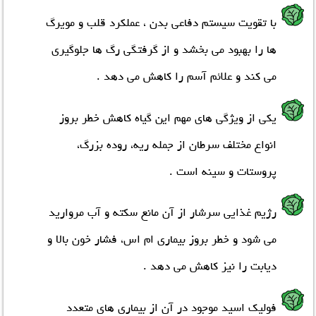
با تقويت سيستم دفاعي بدن ، عملکرد قلب و مويرگ
ها را بهبود مي بخشد و از گرفتگي رگ ها جلوگيري
مي کند و علائم آسم را کاهش مي دهد .
يکي از ويژگي هاي مهم اين گياه کاهش خطر بروز
انواع مختلف سرطان از جمله ريه، روده بزرگ،
پروستات و سينه است .
رژيم غذايي سرشار از آن مانع سکته و آب مرواريد
مي شود و خطر بروز بيماري ام اس، فشار خون بالا و
ديابت را نيز کاهش مي دهد .
فوليک اسيد موجود در آن از بيماري هاي متعدد