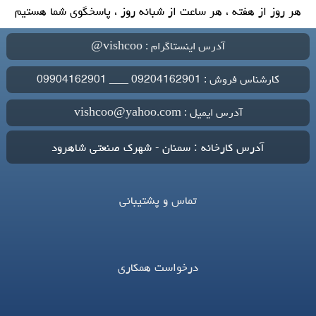
هر روز از هفته ، هر ساعت از شبانه روز ، پاسخگوی شما هستیم
آدرس اینستاگرام : vishcoo@
کارشناس فروش : 09204162901 ___ 09904162901
آدرس ایمیل : vishcoo@yahoo.com
آدرس کارخانه : سمنان - شهرک صنعتی شاهرود
تماس و پشتیبانی
درخواست همکاری