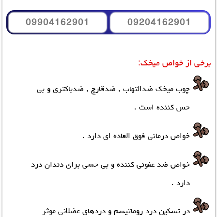
09904162901
09204162901
برخی از خواص میخک:
چوب میخک ضدالتهاب , ضدقارچ , ضدباکتری و بی
حس کننده است .
خواص درمانی فوق العاده ای دارد .
خواص ضد عفونی کننده و بی حسی برای دندان درد
دارد .
در تسکین درد روماتیسم و دردهای عضلانی موثر