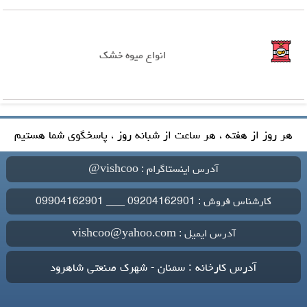
انواع میوه خشک
هر روز از هفته ، هر ساعت از شبانه روز ، پاسخگوی شما هستیم
آدرس اینستاگرام : vishcoo@
کارشناس فروش : 09204162901 ___ 09904162901
آدرس ایمیل : vishcoo@yahoo.com
آدرس کارخانه : سمنان - شهرک صنعتی شاهرود