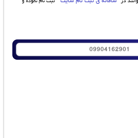
سامانه ی ثبت نام سایت
انند در
ثبت نام نموده و
09904162901