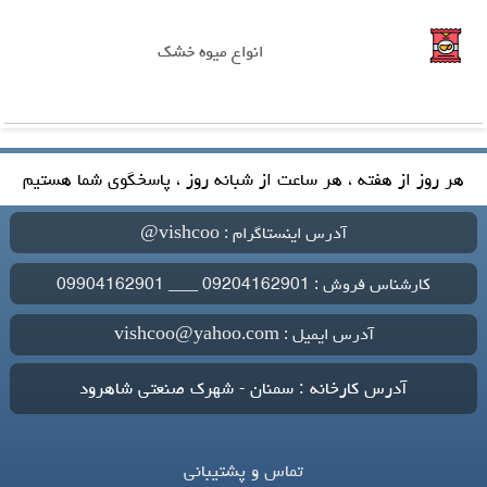
انواع میوه خشک
هر روز از هفته ، هر ساعت از شبانه روز ، پاسخگوی شما هستیم
آدرس اینستاگرام : vishcoo@
کارشناس فروش : 09204162901 ___ 09904162901
آدرس ایمیل : vishcoo@yahoo.com
آدرس کارخانه : سمنان - شهرک صنعتی شاهرود
تماس و پشتیبانی