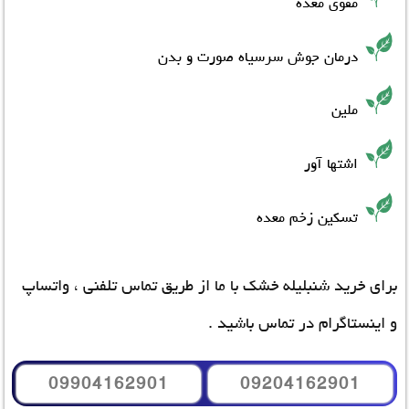
مقوی معده
درمان جوش سرسیاه صورت و بدن
ملین
اشتها آور
تسکین زخم معده
برای خرید شنبلیله خشک با ما از طریق تماس تلفنی ، واتساپ
و اینستاگرام در تماس باشید .
09904162901
09204162901