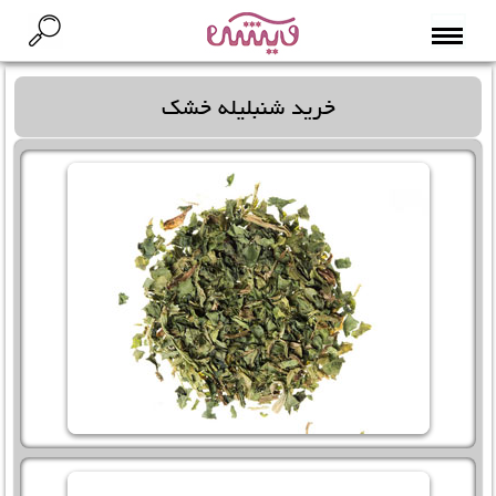
خرید شنبلیله خشک