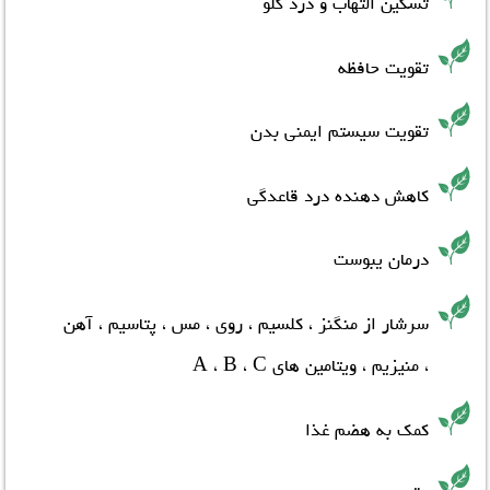
تسکین التهاب و درد گلو
تقویت حافظه
تقویت سیستم ایمنی بدن
کاهش دهنده درد قاعدگی
درمان یبوست
سرشار از منگنز ، کلسیم ، روی ، مس ، پتاسیم ، آهن
، منیزیم ، ویتامین های A ، B ، C
کمک به هضم غذا