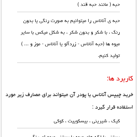
حبه ( مانند حبه قند )
حبه ی آناناس را میتوانیم به صورت رنگی یا بدون
رنگ ، با شکر و بدون شکر ، به شکل میکس با سایر
میوه ها (حبه آناناس - زردآلو یا آناناس - موز و ... )
تولید کنیم.
کاربرد ها:
خرید چیپس آناناس
یا پودر آن میتواند برای مصارف زیر مورد
استفاده قرار گیرد :
کیک ، شیرینی ، بیسکوییت ، کوکی
بستنی با تکه های میوه یا بستنی میوه ای رنگی