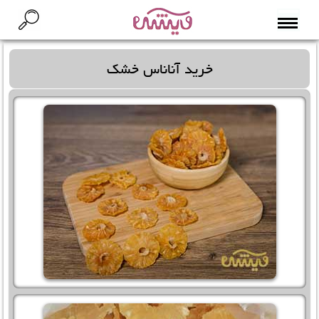
خرید آناناس خشک