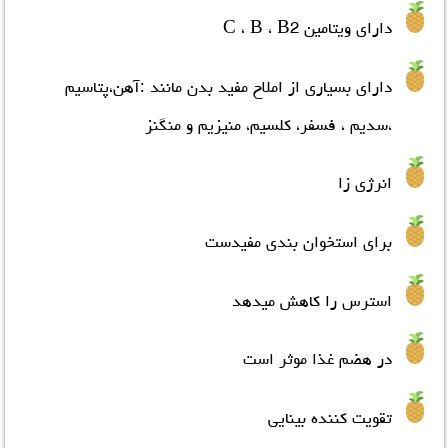
دارای ویتامین C ، B ، B2
دارای بسیاری از املاح مفید بدن مانند :آهن،پتاسیم
،سدیم ، فسفر، کلسیم، منیزیم و منگنز
انرژی زا
برای استخوان بندی مفیدست
استرس را کاهش میدهد
در هضم غذا موثر است
تقویت کننده بینایی