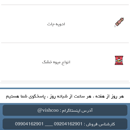
ادویه جات
انواع میوه خشک
هر روز از هفته ، هر ساعت از شبانه روز ، پاسخگوی شما هستیم
آدرس اینستاگرام : vishcoo@
کارشناس فروش : 09204162901 ___ 09904162901