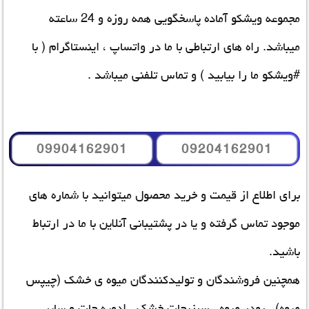
مجموعه ویشکو آماده پاسخگویی همه روزه و 24 ساعته
میباشد. راه های ارتباطی با ما در واتساپ ، اینستاگرام ( با
#ویشکو ما را بیابید ) و تماس تلفنی میباشد .
09904162901
09204162901
برای اطلاع از قیمت و خرید محصول میتوانید با شماره های
موجود تماس گرفته و یا در پشتیبانی آنلاین با ما در ارتباط
باشید.
همچنین فروشندگان و
تولیدکنندگان میوه ی خشک
(چیپس
میوه) , پودر میوه , سبزیجات خشک , ادویه جات و سایر