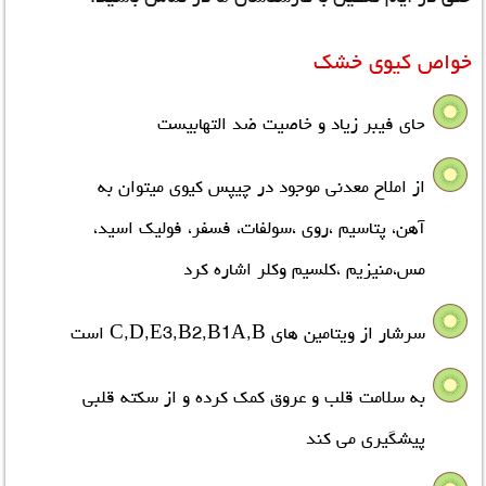
خواص کیوی خشک
حای فیبر زیاد و خاصیت ضد التهابیست
از املاح معدنی موجود در چیپس کیوی میتوان به
آهن، پتاسیم ،روي ،سولفات، فسفر، فولیک اسید،
مس،منیزیم ،کلسیم وکلر اشاره کرد
سرشار از ویتامین های C,D,E3,B2,B1A,B است
به سلامت قلب و عروق کمک کرده و از سکته قلبی
پیشگیري می کند