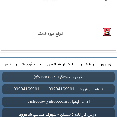
انواع میوه خشک
هر روز از هفته ، هر ساعت از شبانه روز ، پاسخگوی شما هستیم
آدرس اینستاگرام : vishcoo@
کارشناس فروش : 09204162901 ___ 09904162901
آدرس ایمیل : vishcoo@yahoo.com
آدرس کارخانه : سمنان - شهرک صنعتی شاهرود