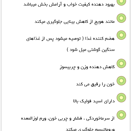
بهبود دهنده کیفیت خواب و آرامش بخش میباشد
مانند هویج از کاهش بینایی جلوگیری میکند
هضم کننده غذا ( توصیه میشود پس از غذاهای
سنگین گوشتی میل شود )
کاهش دهنده وزن و چربیسوز
خون را رقیق می کند
دارای اسید فولیک بالا
از سرماخوردگی ، فشار و چربی خون، ورم لوزالمعده
وروماتیسم جلوگیري میکند