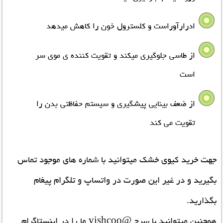
ادرارآوراست و کلسترول خون را کاهش میدهد
از طاسی جلوگیری میکند و تقویت کننده ی موی سر
است
از ضعف بینایی پیشگیري و سیستم حفاظتی بدن را
تقویت می کند
جهت خرید کیوی خشک میتوانید با شماره های موجود تماس
بگیرید و در غیر این صورت در واتساپ و تلگرام پیغام
بگذارید.
همچنین میتوانید با سرچ @vishcoo ما را در اینستاگرام