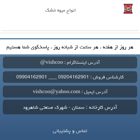
انواع میوه خشک
هر روز از هفته ، هر ساعت از شبانه روز ، پاسخگوی شما هستیم
آدرس اینستاگرام : vishcoo@
کارشناس فروش : 09204162901 ___ 09904162901
آدرس ایمیل : vishcoo@yahoo.com
آدرس کارخانه : سمنان - شهرک صنعتی شاهرود
تماس و پشتیبانی