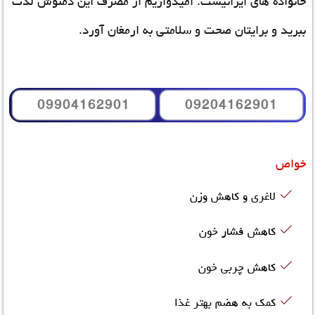
خانواده های ایرانیست. امیدواریم از مصرف این دمنوش لذت
ببرید و برایتان صحت و سلامتی به ارمغان آورد.
09904162901
09204162901
خواص
لاغری و کاهش وزن
کاهش فشار خون
کاهش چربی خون
کمک به هضم بهتر غذا