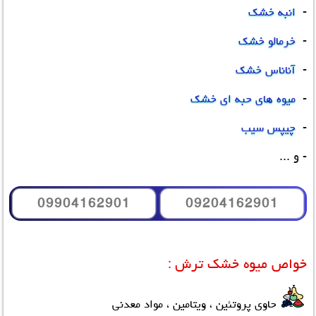
-
انبه خشک
-
خرمالو خشک
-
آناناس خشک
-
میوه های حبه ای خشک
-
چیپس سیب
- و ...
09904162901
09204162901
خواص میوه خشک ترش
:
حاوی پروتئین ، ویتامین ، مواد معدنی