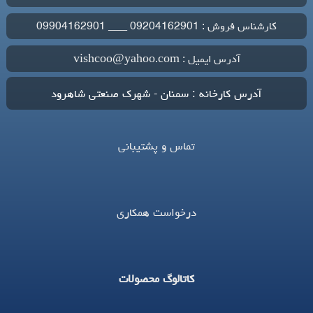
کارشناس فروش : 09204162901 ___ 09904162901
آدرس ایمیل : vishcoo@yahoo.com
آدرس کارخانه : سمنان - شهرک صنعتی شاهرود
تماس و پشتیبانی
درخواست همکاری
کاتالوگ محصولات