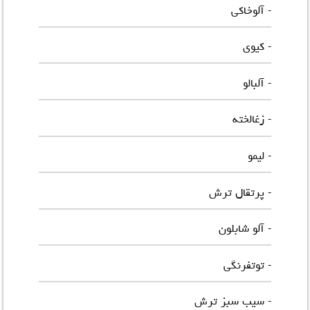
- آلوخاکی
- کیوی
- آلبالو
- زغالخته
- لیمو
- پرتقال ترش
- آلو شابلون
- توتفرنگی
- سیب سبز ترش