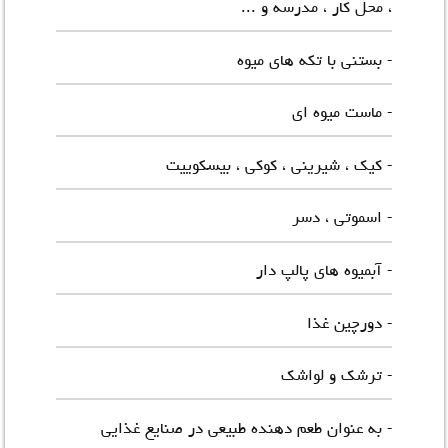
، محل کار ، مدرسه و ...
- بستنی با تکه های میوه
- ماست میوه ای
- کیک ، شیرینی ، کوکی ، بیسکوییت
- اسموتی ، دسر
- آبمیوه های پالپ دار
- دورچین غذا
- ترشک و لواشک
- به عنوان طعم دهنده طبیعی در صنایع غذایی