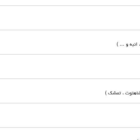
نبه و ... )
شاهتوت ، تمشک )