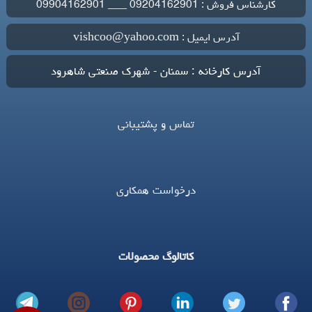
کارشناس فروش : 09204162901 ___ 09904162901
آدرس ایمیل : vishcoo@yahoo.com
آدرس کارخانه : سمنان - شهرک صنعتی شاهرود
تماس و پشتیبانی
درخواست همکاری
کاتالوگ محصولات