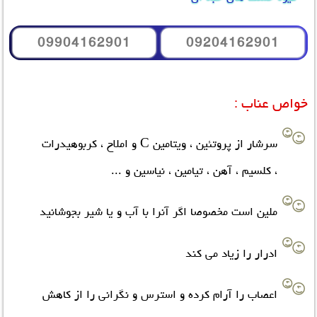
09904162901
09204162901
خواص عناب
:
سرشار از پروتئین ، ویتامین C و املاح ، کربوهیدرات
، کلسیم ، آهن ، تیامین ، نیاسین و ...
ملین است مخصوصا اگر آنرا با آب و یا شیر بجوشانید
ادرار را زیاد می كند
اعصاب را آرام کرده و استرس و نگرانی را از کاهش